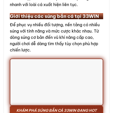
nhanh với loài cá xuất hiện liên tục.
Giới thiệu các súng bắn cá tại 33WIN
Để phục vụ nhiều đối tượng, nền tảng có nhiều
súng với tính năng và mức cược khác nhau. Từ
dòng súng cơ bản đến vũ khí nâng cấp cao,
người chơi dễ dàng tìm thấy tùy chọn phù hợp
chiến lược.
KHÁM PHÁ SÚNG BẮN CÁ 33WIN ĐANG HOT