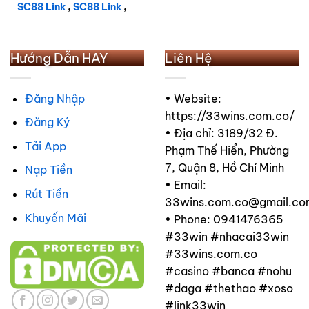
SC88 Link
,
SC88 Link
,
Hướng Dẫn HAY
Liên Hệ
Đăng Nhập
• Website:
https://33wins.com.co/
Đăng Ký
• Địa chỉ: 3189/32 Đ.
Tải App
Phạm Thế Hiển, Phường
7, Quận 8, Hồ Chí Minh
Nạp Tiền
• Email:
Rút Tiền
33wins.com.co@gmail.co
Khuyến Mãi
• Phone: 0941476365
#33win #nhacai33win
#33wins.com.co
#casino #banca #nohu
#daga #thethao #xoso
#link33win