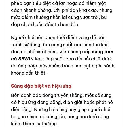
phép bạn tiêu diệt cá lớn hoặc cá hiếm một
cách nhanh chóng. Chi phí đạn khá cao, nhưng
mức điểm thưởng nhận lại cũng vượt trội, bù
đắp cho khoản đầu tư ban đầu.
Người chơi nên chọn thời điểm vàng để bắn,
tránh sử dụng đạn công suất cao liên tục khi
đàn cá nhỏ xuất hiện. Việc nâng cấp
súng bắn
cá 33WIN
lên công suất cao đòi hỏi chiến lược
rõ ràng. Việc này nhằm tránh hao hụt ngân sách
không cần thiết.
Súng đặc biệt và hiệu ứng
Bên cạnh các dòng truyền thống, một số súng
có hiệu ứng đóng băng, điện giật hoặc phát nổ
diện rộng. Những hiệu ứng này giúp người chơi
hạ gục nhiều cá cùng lúc, nâng cao khả năng
kiếm thêm xu thưởng.