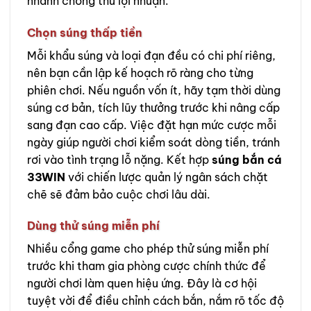
nhanh chóng thu lợi nhuận.
Chọn súng thấp tiền
Mỗi khẩu súng và loại đạn đều có chi phí riêng,
nên bạn cần lập kế hoạch rõ ràng cho từng
phiên chơi. Nếu nguồn vốn ít, hãy tạm thời dùng
súng cơ bản, tích lũy thưởng trước khi nâng cấp
sang đạn cao cấp. Việc đặt hạn mức cược mỗi
ngày giúp người chơi kiểm soát dòng tiền, tránh
rơi vào tình trạng lỗ nặng. Kết hợp
súng bắn cá
33WIN
với chiến lược quản lý ngân sách chặt
chẽ sẽ đảm bảo cuộc chơi lâu dài.
Dùng thử súng miễn phí
Nhiều cổng game cho phép thử súng miễn phí
trước khi tham gia phòng cược chính thức để
người chơi làm quen hiệu ứng. Đây là cơ hội
tuyệt vời để điều chỉnh cách bắn, nắm rõ tốc độ