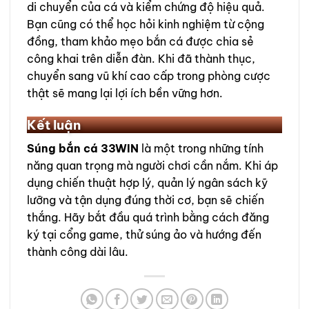
di chuyển của cá và kiểm chứng độ hiệu quả.
Bạn cũng có thể học hỏi kinh nghiệm từ cộng
đồng, tham khảo mẹo bắn cá được chia sẻ
công khai trên diễn đàn. Khi đã thành thục,
chuyển sang vũ khí cao cấp trong phòng cược
thật sẽ mang lại lợi ích bền vững hơn.
Kết luận
Súng bắn cá 33WIN
là một trong những tính
năng quan trọng mà người chơi cần nắm. Khi áp
dụng chiến thuật hợp lý, quản lý ngân sách kỹ
lưỡng và tận dụng đúng thời cơ, bạn sẽ chiến
thắng. Hãy bắt đầu quá trình bằng cách đăng
ký tại cổng game, thử súng ảo và hướng đến
thành công dài lâu.