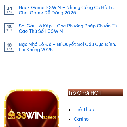
Hack Game 33WIN – Những Công Cụ Hỗ Trợ
24
Th3
Chơi Game Dễ Dàng 2025
Soi Cầu Lô Kép – Các Phương Pháp Chuẩn Từ
18
Th3
Cao Thủ Số 1 33WIN
Bạc Nhớ Lô Đề – Bí Quyết Soi Cầu Cực Đỉnh,
18
Th3
Lãi Khủng 2025
Trò Chơi HOT
Thể Thao
Casino