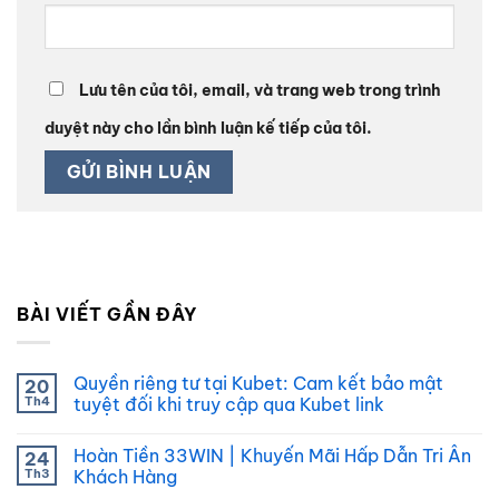
Lưu tên của tôi, email, và trang web trong trình
duyệt này cho lần bình luận kế tiếp của tôi.
BÀI VIẾT GẦN ĐÂY
Quyền riêng tư tại Kubet: Cam kết bảo mật
20
Th4
tuyệt đối khi truy cập qua Kubet link
Hoàn Tiền 33WIN | Khuyến Mãi Hấp Dẫn Tri Ân
24
Th3
Khách Hàng