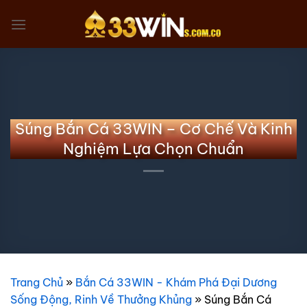
Bỏ
qua
nội
dung
Súng Bắn Cá 33WIN – Cơ Chế Và Kinh
Nghiệm Lựa Chọn Chuẩn
Trang Chủ
»
Bắn Cá 33WIN - Khám Phá Đại Dương
Sống Động, Rinh Về Thưởng Khủng
»
Súng Bắn Cá