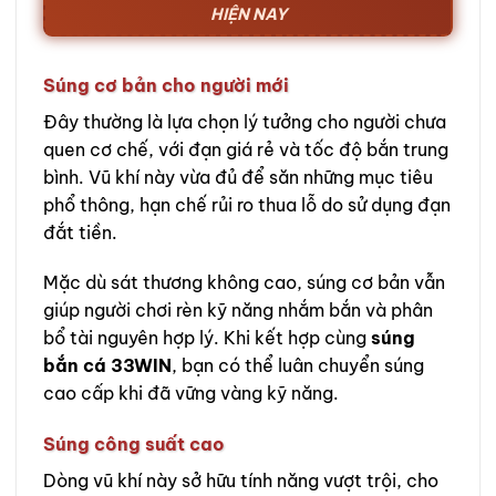
HIỆN NAY
Súng cơ bản cho người mới
Đây thường là lựa chọn lý tưởng cho người chưa
quen cơ chế, với đạn giá rẻ và tốc độ bắn trung
bình. Vũ khí này vừa đủ để săn những mục tiêu
phổ thông, hạn chế rủi ro thua lỗ do sử dụng đạn
đắt tiền.
Mặc dù sát thương không cao, súng cơ bản vẫn
giúp người chơi rèn kỹ năng nhắm bắn và phân
bổ tài nguyên hợp lý. Khi kết hợp cùng
súng
bắn cá 33WIN
, bạn có thể luân chuyển súng
cao cấp khi đã vững vàng kỹ năng.
Súng công suất cao
Dòng vũ khí này sở hữu tính năng vượt trội, cho