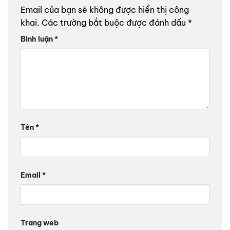
Email của bạn sẽ không được hiển thị công
khai.
Các trường bắt buộc được đánh dấu
*
Bình luận
*
Tên
*
Email
*
Trang web