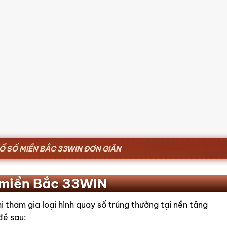
Ổ SỐ MIỀN BẮC 33WIN ĐƠN GIẢN
ố miền Bắc 33WIN
 tham gia loại hình quay số trúng thưởng tại nền tảng
đề sau: