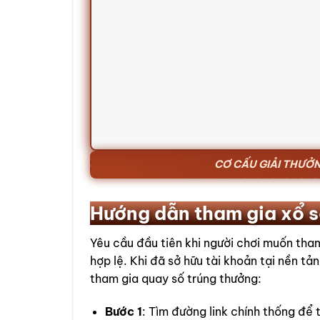
CƠ CẤU GIẢI THƯỞN
Hướng dẫn tham gia xổ 
Yêu cầu đầu tiên khi người chơi muốn tha
hợp lệ. Khi đã sở hữu tài khoản tại nền t
tham gia quay số trúng thưởng:
Bước 1
: Tìm đường link chính thống đ