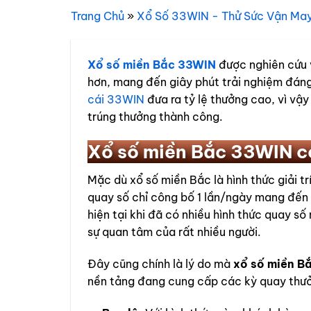
Trang Chủ
»
Xổ Số 33WIN - Thử Sức Vận May
Xổ số miền Bắc 33WIN
được nghiên cứu 
hơn, mang đến giây phút trải nghiệm đáng
cái 33WIN
đưa ra tỷ lệ thưởng cao, vì vậy
trúng thưởng thành công.
Xổ số miền Bắc 33WIN có
Mặc dù xổ số miền Bắc là hình thức giải tr
quay số chỉ công bố 1 lần/ngày mang đến s
hiện tại khi đã có nhiều hình thức quay số
sự quan tâm của rất nhiều người.
Đây cũng chính là lý do mà
xổ số miền B
nền tảng đang cung cấp các kỳ quay thưở