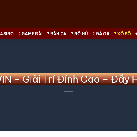
 CASINO
? GAME BÀI
? BẮN CÁ
? NỔ HŨ
? ĐÁ GÀ
?️ XỔ SỐ
N – Giải Trí Đỉnh Cao – Đầy 