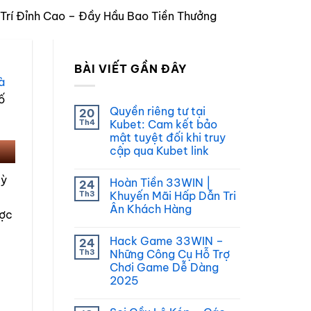
Trí Đỉnh Cao – Đầy Hầu Bao Tiền Thưởng
BÀI VIẾT GẦN ĐÂY
à
ố
Quyền riêng tư tại
20
Th4
Kubet: Cam kết bảo
mật tuyệt đối khi truy
cập qua Kubet link
kỳ
Hoàn Tiền 33WIN |
24
Th3
Khuyến Mãi Hấp Dẫn Tri
Ân Khách Hàng
ược
Hack Game 33WIN –
24
Th3
Những Công Cụ Hỗ Trợ
Chơi Game Dễ Dàng
2025