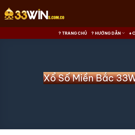
Bỏ
qua
nội
dung
? TRANG CHỦ
? HƯỚNG DẪN
♠️
Xổ Số Miền Bắc 33WI